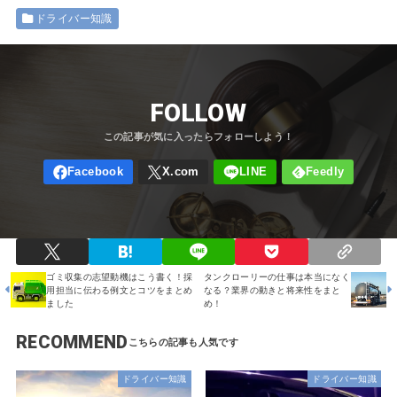
ドライバー知識
FOLLOW
ゴミ収集の志望動機はこう書く！採
タンクローリーの仕事は本当になく
用担当に伝わる例文とコツをまとめ
なる？業界の動きと将来性をまと
ました
め！
RECOMMEND
ドライバー知識
ドライバー知識