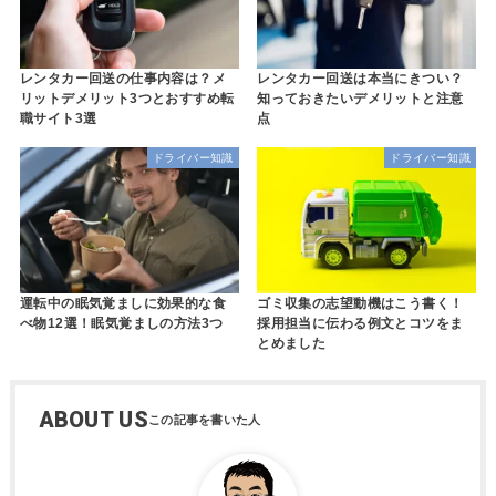
レンタカー回送の仕事内容は？メ
レンタカー回送は本当にきつい？
リットデメリット3つとおすすめ転
知っておきたいデメリットと注意
職サイト3選
点
ドライバー知識
ドライバー知識
運転中の眠気覚ましに効果的な食
ゴミ収集の志望動機はこう書く！
べ物12選！眠気覚ましの方法3つ
採用担当に伝わる例文とコツをま
とめました
ABOUT US