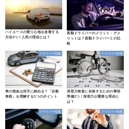
ハイエースの乗り心地を改善する
夜勤ドライバーのメリット・デメ
方法4つ！人気の理由とは？
リットは？昼勤ドライバーとの比
較
ドライバー知識
ドライバー知識
車の税金は何月に納める？「自動
深視力検査に合格するための事前
車税」を理解する3つのポイント
準備3つ！深視力が重要な理由と
は？
ドライバー知識
ドライバー知識